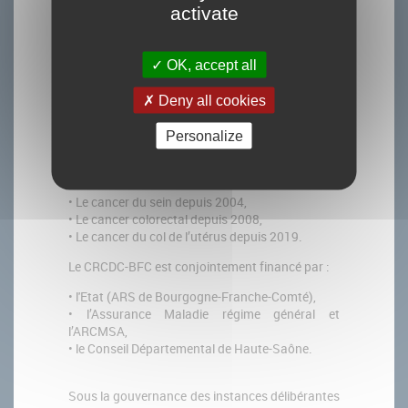
associations (ADECA-FC / ABIDEC 58 / ADECA
activate
2 / ADEMAS 71 / AIDEC 89).
Sous la responsabilité du Ministère de la Santé
OK, accept all
qui en assure la coordination nationale, et
pilotée par l'Institut National du Cancer (INCa),
Deny all cookies
le
CRCDC-BFC assure la mise en place,
l'organisation locale et la gestion des trois
Personalize
programmes nationaux de dépistage organisé
des cancers
sur les 8 départements de la grande
région Bourgogne-Franche-Comté, à savoir :
• Le cancer du sein depuis 2004,
• Le cancer colorectal depuis 2008,
• Le cancer du col de l’utérus depuis 2019.
Le CRCDC-BFC est conjointement financé par :
• l'Etat (ARS de Bourgogne-Franche-Comté),
• l’Assurance Maladie régime général et
l’ARCMSA,
• le Conseil Départemental de Haute-Saône.
Sous la gouvernance des instances délibérantes