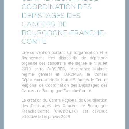
FORMATION EN VISIOCONFÉRENCE POUR LES PHARMACIENS
COORDINATION DES
CANCER DU COL DE L'UTÉRUS
DEPISTAGES DES
DÉPISTAGE DU CANCER DU COL DE L'UTÉRUS
CANCERS DE
LE DÉPISTAGE EN PRATIQUE
BOURGOGNE-FRANCHE-
COMTE
Une convention portant sur l’organisation et le
financement des dispositifs de dépistage
organisé des cancers a été signée le 4 juillet
2019 entre l’ARS-BFC, l’Assurance Maladie
régime général et l’ARCMSA, le Conseil
Départemental de la Haute-Saône et le Centre
Régional de Coordination des Dépistages des
Cancers de Bourgogne-Franche-Comté.
La création du Centre Régional de Coordination
des Dépistages des Cancers de Bourgogne
Franche-Comté (CRCDC-BFC) est devenue
effective le 1er janvier 2019.